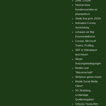
2048: 175240
Himmel ohne
Kondensstreifen ist
phantastisch
Shells that grok JSON
Animation Corona
Ausbreitung
schauen wir Mal
Exponentialkurve
Corona, Microsoft
Teams, Profiling
SRF in Videoplayer
anschauen
Skype
Nutzungsbedingungen
Medien und
"Wissenschaft"
Skifahren gehen howto
Mobile Social Media
Client?
5G Strahlung,
schlampige
Quellenangaben
Unlucky Young Men