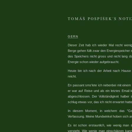
TOMÁŠ POSPÍŠEK'S NOT
GERN
Dieser Zeit hab ich wieder Mal recht weni
Berge gehen füllt zwar den Energiespeicher s
des Speichers nicht gross und nicht lang 
Energie schon wieder aufgebraucht.
Heute bin ich nach der Arbeit nach Hause u
reicht.
En passant sms'lete ich nebenbei mit einem 
er war auf Reise und als ein letztes Email 
abgeschlossen. Der Vollständigkeit halbe
schlug etwas vor, das ich nicht erwartet hatt
In diesem Moment, in welchem das "Gern
Verfassung. Meine Mundwinkel hoben sich a
Es ist schon erstaunlich, wie wenig man
versteht. Wie wenig man einschätzen kann