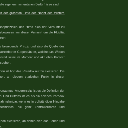
 die eigenen momentanen Bedürfnisse sind.
 in der grössten Tiefe der Nacht des Winters
ndprinzipien des Hirns sich der Vernunft zu
ebewesen vor dieser Vernunft um die Fluidität
hren.
s bewegende Prinzip und also die Quelle des
nvereinbaren Gegensätzen, welche das Wesen
uernd seine im Moment und aktuellen Kontext
 suchen.
en ist hört das Paradox auf zu existieren. Die
nert an diesem statischen Punkt in dieser
onasmus. Andererseits ist es die Definition der
n. Und Drittens ist es als ein solches Paradox
wahrnehmbar, wenn es in vollständiger Hingabe
finiertes, nie ganz kontrollierbares und
chen existieren, an denen sich das Leben und
n.