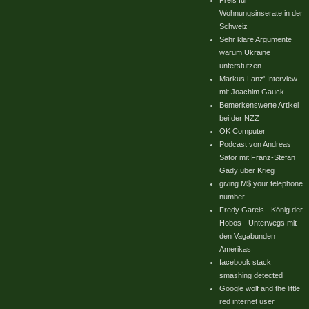
Preis für
Wohnungsinserate in der
Schweiz
Sehr klare Argumente
warum Ukraine
unterstützen
Markus Lanz' Interview
mit Joachim Gauck
Bemerkenswerte Artikel
bei der NZZ
OK Computer
Podcast von Andreas
Sator mit Franz-Stefan
Gady über Krieg
giving M$ your telephone
number
Fredy Gareis - König der
Hobos - Unterwegs mit
den Vagabunden
Amerikas
facebook stack
smashing detected
Google wolf and the little
red internet user