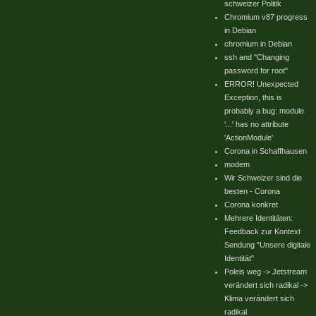
schweizer Politik
Chromium v87 progress
in Debian
chromium in Debian
ssh and "Changing
password for root"
ERROR! Unexpected
Exception, this is
probably a bug: module
'...' has no attribute
'ActionModule'
Corona in Schaffhausen
modem
Wir Schweizer sind die
besten - Corona
Corona konkret
Mehrere Identitäten:
Feedback zur Kontext
Sendung "Unsere digitale
Identität"
Poleis weg -> Jetstream
verändert sich radikal ->
Klima verändert sich
radikal