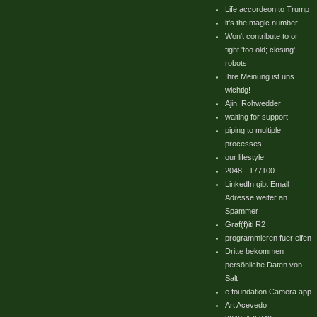
Life accordeon to Trump
it's the magic number
Won't contribute to or
fight 'too old; closing'
robots
Ihre Meinung ist uns
wichtig!
Ajin, Rohwedder
waiting for support
piping to multiple
processes
our lifestyle
2048 - 177100
LinkedIn gibt Email
Adresse weiter an
Spammer
Graf(f)iti R2
programmieren fuer elfen
Dritte bekommen
persönliche Daten von
Salt
e.foundation Camera app
Art Acevedo