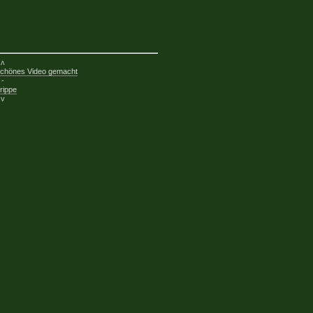
ʌ
 schönes Video gemacht
-
rippe
v