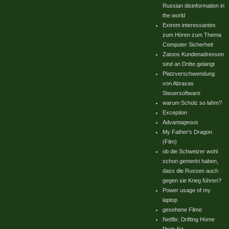
Russian disinformation in
the world
Extrem interessantes
zum Hören zum Thema
Computer Sicherheit
Zatoos Kundenadressen
sind an Dritte gelangt
Platzverschwendung
von Abraxas
Steuersoftware
warum Scholz so lahm?
Exception
Advantageous
My Father's Dragon
(Film)
ob die Schweizer wohl
schon gemerkt haben,
dass die Russen auch
gegen sie Krieg führen?
Power usage of my
laptop
gesehene Filme
Netflix: Drifting Home