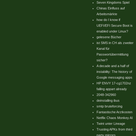
Seven Kingdoms Spiel
Chinas Einfluss auf
Arbeitsmärkte
how do I know if
UEFI/EFI Secure Boot is
enabled under Linux?
gelesene Bücher
ist SMS in CH als zweiter
Kanal für
Passwortübermittlung
sicher?
A decade and a half of
instability: The history of
Google messaging apps
HP ENVY 17-cg1702nz
falling appart already
2048-342960
deinstalling ibus
smtp bruteforcing
Fantastische Arztkosten
Netflix Chaos Monkey AI
Twint unter Lineage
Trusting APKs from third
party mirrors