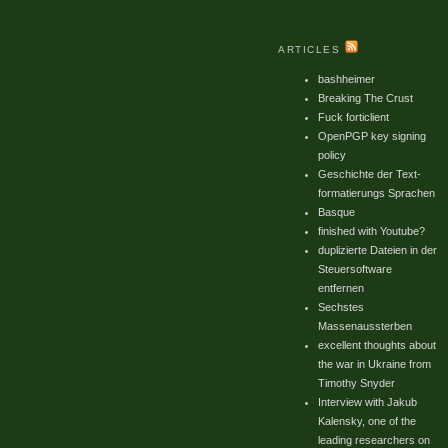
ARTICLES
bashheimer
Breaking The Crust
Fuck forticlient
OpenPGP key signing
policy
Geschichte der Text-
formatierungs Sprachen
Basque
finished with Youtube?
duplizierte Dateien in der
Steuersoftware
entfernen
Sechstes
Massenaussterben
excellent thoughts about
the war in Ukraine from
Timothy Snyder
Interview with Jakub
Kalensky, one of the
leading researchers on