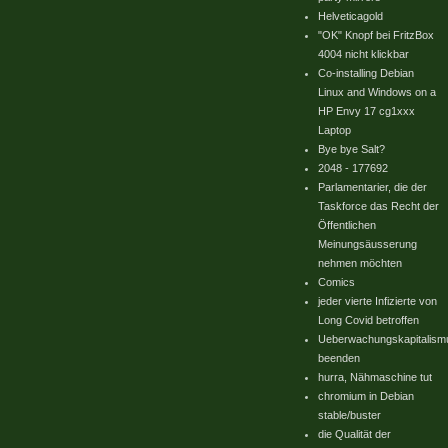
Helveticagold
"OK" Knopf bei FritzBox
4004 nicht klickbar
Co-installing Debian
Linux and Windows on a
HP Envy 17 cg1xxx
Laptop
Bye bye Salt?
2048 - 177692
Parlamentarier, die der
Taskforce das Recht der
Öffentlichen
Meinungsäusserung
nehmen möchten
Comics
jeder vierte Infizierte von
Long Covid betroffen
Ueberwachungskapitalism
beenden
hurra, Nähmaschine tut
chromium in Debian
stable/buster
die Qualität der