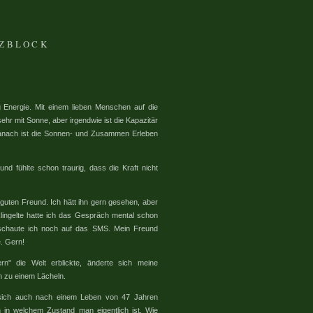
IZBLOCK
g Energie. Mit einem lieben Menschen auf die
ehr mit Sonne, aber irgendwie ist die Kapazitär
danach ist die Sonnen- und Zusammen Erleben
nd fühlte schon traurig, dass die Kraft nicht
guten Freund. Ich hätt ihn gern gesehen, aber
klingelte hatte ich das Gespräch mental schon
r schaute ich noch auf das SMS. Mein Freund
e. Gern!
" die Welt erblickte, änderte sich meine
n zu einem Lächeln.
 sich auch nach einem Leben von 47 Jahren
 in welchem Zustand man eigentlich ist. Wie