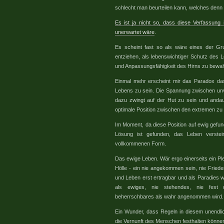
schlecht man beurteilen kann, welches denn
Es ist ja nicht so, dass diese Verfassung
unerwartet wäre
.
Es scheint fast so als wäre eines der Gru
entziehen, als lebenswichtiger Schutz des L
und Anpassungsfähigkeit des Hirns zu bewa
Einmal mehr erscheint mir das Paradox da
Lebens zu sein. Die Spannung zwischen u
dazu zwingt auf der Hut zu sein und anda
optimale Position zwischen den extremen zu
Im Moment, da diese Position auf ewig gefund
Lösung ist gefunden, das Leben verstei
vollkommenen Form.
Das ewige Leben. Wär ergo einerseits ein Ple
Hölle - ein nie angekommen sein, nie Friede
und Leben erst ertragbar und als Paradies 
als ewiges, nie stehendes, nie fest de
beherrschbares als wahr angenommen wird.
Ein Wunder, dass Regeln in diesem unendli
die Vernunft des Menschen festhalten könne