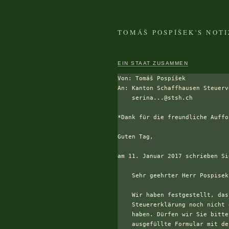
TOMÁŠ POSPÍŠEK'S NOT
EIN STAAT ZUSAMMEN
Von: Tomáš Pospíšek

An: Kanton Schaffhausen Steuerv
    serina...@stsh.ch

*Dank für die freundliche Auffo
Guten Tag,

am 11. Januar 2017 schrieben Si
    Sehr geehrter Herr Pospisek

    Wir haben festgestellt, das
    Steuererklärung noch nicht 
    haben. Dürfen wir Sie bitte
    ausgefüllte Formular mit de