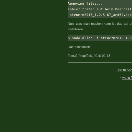
Removing files...

Fehler traten auf beim Bearbeit
Nun, was man machen kann ist das auf der
installieren:
Das funktioniert.
Tomáš Pospíšek, 2016-02-13
Text to Sp
-
wtmp fi