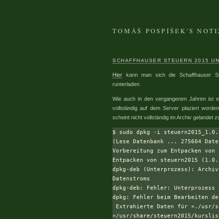
TOMÁŠ POSPÍŠEK'S NOT
SCHAFFHAUSER STEUERN 2015 UN
Hier
kann man sich die Schaffhauser Ste
runterladen.
Wie auch in den vergangenen Jahren ist e
vollständig auf dem Server plaziert worden
scheint nicht vollständig im Archiv gelandet z
$ sudo dpkg -i steuern2015_1.0.
(Lese Datenbank ... 275604 Date
Vorbereitung zum Entpacken von 
Entpacken von steuern2015 (1.0.
dpkg-deb (Unterprozess): Archiv
Datenstroms

dpkg-deb: Fehler: Unterprozess 
dpkg: Fehler beim Bearbeiten de
 Extrahierte Daten für »./usr/s
»/usr/share/steuern2015/kurslis