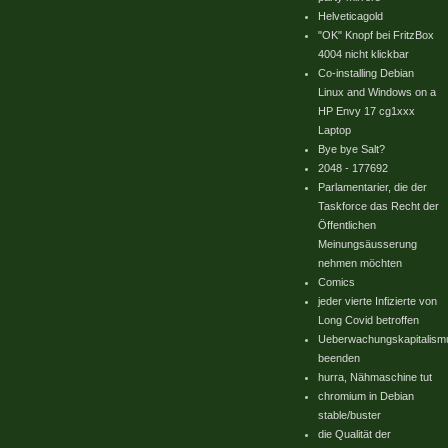
Helveticagold
"OK" Knopf bei FritzBox
4004 nicht klickbar
Co-installing Debian
Linux and Windows on a
HP Envy 17 cg1xxx
Laptop
Bye bye Salt?
2048 - 177692
Parlamentarier, die der
Taskforce das Recht der
Öffentlichen
Meinungsäusserung
nehmen möchten
Comics
jeder vierte Infizierte von
Long Covid betroffen
Ueberwachungskapitalism
beenden
hurra, Nähmaschine tut
chromium in Debian
stable/buster
die Qualität der