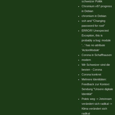
schweizer Politik
Chromium v87 progress
in Debian
chromium in Debian
ssh and "Changing
password for root"
ERROR! Unexpected
Exception, this is
probably a bug: module
'...' has no attribute
'ActionModule'
Corona in Schaffhausen
modem
Wir Schweizer sind die
besten - Corona
Corona konkret
Mehrere Identitäten:
Feedback zur Kontext
Sendung "Unsere digitale
Identität"
Poleis weg -> Jetstream
verändert sich radikal ->
Klima verändert sich
radikal