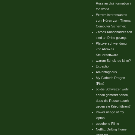
Russian disinformation in
the world
Extrem interessantes
zum Hören zum Thema
Computer Sicherheit
Zatoos Kundenadressen
sind an Dritte gelangt
Platzverschwendung
von Abraxas
Steuersoftware
warum Scholz so lahm?
Exception
Advantageous
My Father's Dragon
(Film)
ob die Schweizer wohl
schon gemerkt haben,
dass die Russen auch
gegen sie Krieg führen?
Power usage of my
laptop
gesehene Filme
Netflix: Drifting Home