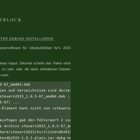
IZBLOCK
TER DEBIAN INSTALLIEREN
uersoftware für Ubuntu/Debian für's 2015
twas kaput. Diesmal scheint das Paket nicht
 zu sein, oder die darin enthaltenen Dateien
u sein:
5-67_amd64.deb

ien und Verzeichnisse sind derzeit installiert.)

steuern2015_1.0.5-67_amd64.deb ...

5-67) ...

-Element kann nicht von »steuern2015_1.0.5-67_amd64.deb« in Deko
einfügen gab den Fehlerwert 2 zurück

s Archivs steuern2015_1.0.5-67_amd64.deb (--install):

hare/steuern2015/kurslistendb2015-1.0.1-plain.jar« können nicht n
tendb2015-1.0.1-plain.jar.dpkg-new« kopiert werden: Unerwartetes