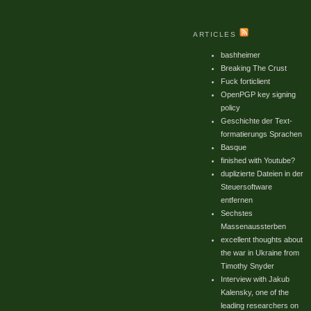
ARTICLES
bashheimer
Breaking The Crust
Fuck forticlient
OpenPGP key signing
policy
Geschichte der Text-
formatierungs Sprachen
Basque
finished with Youtube?
duplizierte Dateien in der
Steuersoftware
entfernen
Sechstes
Massenaussterben
excellent thoughts about
mpressor-Pipe kopiert werden: Unerwartetes Ende der Datei oder de
the war in Ukraine from
Timothy Snyder
Interview with Jakub
Kalensky, one of the
ach

leading researchers on
 Ende der Datei oder des Datenstroms
