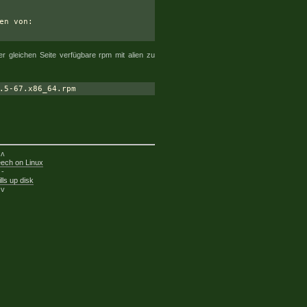
en von:

 gleichen Seite verfügbare rpm mit alien zu
ʌ
eech on Linux
-
lls up disk
v