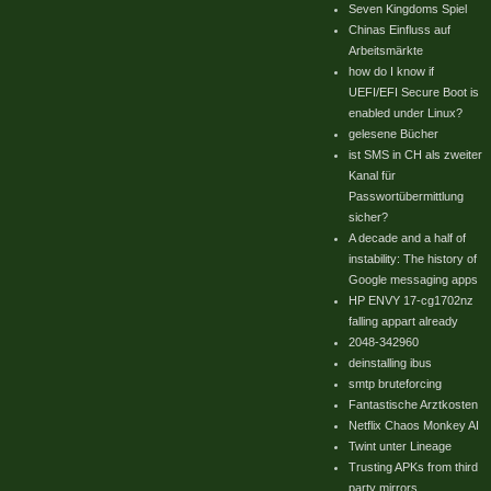
Seven Kingdoms Spiel
Chinas Einfluss auf
Arbeitsmärkte
how do I know if
UEFI/EFI Secure Boot is
enabled under Linux?
gelesene Bücher
ist SMS in CH als zweiter
Kanal für
Passwortübermittlung
sicher?
A decade and a half of
instability: The history of
Google messaging apps
HP ENVY 17-cg1702nz
falling appart already
2048-342960
deinstalling ibus
smtp bruteforcing
Fantastische Arztkosten
Netflix Chaos Monkey AI
Twint unter Lineage
Trusting APKs from third
party mirrors