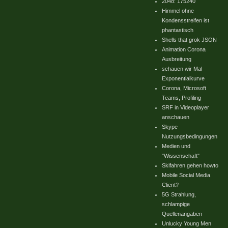
2048: 175240
Himmel ohne
Kondensstreifen ist
phantastisch
Shells that grok JSON
Animation Corona
Ausbreitung
schauen wir Mal
Exponentialkurve
Corona, Microsoft
Teams, Profiling
SRF in Videoplayer
anschauen
Skype
Nutzungsbedingungen
Medien und
"Wissenschaft"
Skifahren gehen howto
Mobile Social Media
Client?
5G Strahlung,
schlampige
Quellenangaben
Unlucky Young Men