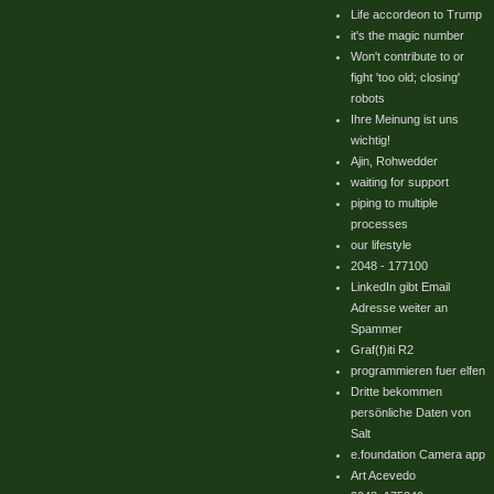
Life accordeon to Trump
it's the magic number
Won't contribute to or
fight 'too old; closing'
robots
Ihre Meinung ist uns
wichtig!
Ajin, Rohwedder
waiting for support
piping to multiple
processes
our lifestyle
2048 - 177100
LinkedIn gibt Email
Adresse weiter an
Spammer
Graf(f)iti R2
programmieren fuer elfen
Dritte bekommen
persönliche Daten von
Salt
e.foundation Camera app
Art Acevedo