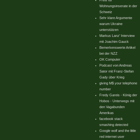
Preis für
Wohnungsinserate in der
Schweiz
Sehr klare Argumente
warum Ukraine
unterstützen
Markus Lanz' Interview
mit Joachim Gauck
Bemerkenswerte Artikel
bei der NZZ
OK Computer
Podcast von Andreas
Sator mit Franz-Stefan
Gady über Krieg
giving M$ your telephone
number
Fredy Gareis - König der
Hobos - Unterwegs mit
den Vagabunden
Amerikas
facebook stack
smashing detected
Google wolf and the little
red internet user