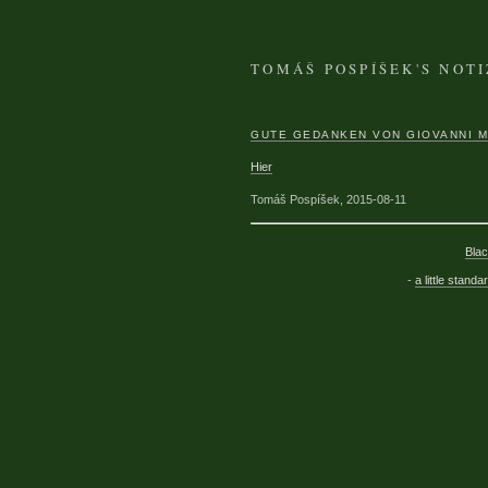
TOMÁŠ POSPÍŠEK'S NOT
GUTE GEDANKEN VON GIOVANNI M
Hier
Tomáš Pospíšek, 2015-08-11
Blac
-
a little standa