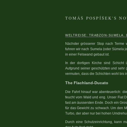
TOMÁŠ POSPÍŠEK'S N
WELTREISE: TRABZON-SUMELA. 
Nächster grösserer Stop nach Terme 
fuhren wir nach Sumela (oder Sümela je
in einer Felswand gebaut ist.
In der dortigen Kirche sind Schicht 
Aufgrund seiner geschützten und sehr 
vermuten, dass die Schichten wohl bis in
The Flachland-Ducato
Die Fahrt hinauf war abenteuerlich: die 
feucht vom Wald und eng. Unser Fiat D
fast am äussersten Ende. Doch ein Grosst
für das Gewicht zu schwach. Um den M
Turbo, der aber nur bei hohen Umdrehu
Durch eine Schutzeinrichtung, kann m