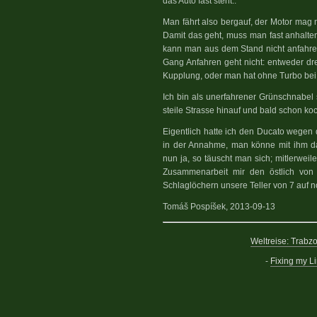
das Auto fast steht..
Man fährt also bergauf, der Motor mag 
Damit das geht, muss man fast anhalten.
kann man aus dem Stand nicht anfahre
Gang Anfahren geht nicht: entweder dr
Kupplung, oder man hat ohne Turbo bei
Ich bin als unerfahrener Grünschnabel 
steile Strasse hinauf und bald schon ko
Eigentlich hatte ich den Ducato wegen
in der Annahme, man könne mit ihm d
nun ja, so täuscht man sich; mitlerweile
Zusammenarbeit mir den östlich von 
Schlaglöchern unsere Teller von 7 auf no
Tomáš Pospíšek, 2013-09-13
Weltreise: Trabz
-
Fixing my Li