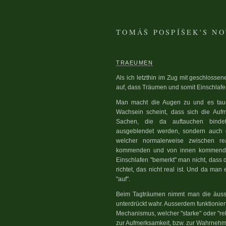
TOMÁŠ POSPÍŠEK'S N
TRAEUMEN
Als ich letzthin im Zug mit geschlossen
auf, dass Träumen und somit Einschlafen
Man macht die Augen zu und es tau
Wachsein scheint, dass sich die Auf
Sachen, die da auftauchen binde
ausgeblendet werden, sondern auch d
welcher normalerweise zwischen r
kommenden und von innen kommenden
Einschlafen "bemerkt" man nicht, dass 
richtet, das nicht real ist. Und da man
"auf".
Beim Tagträumen nimmt man die äusse
unterdrückt wahr. Ausserdem funktionier
Mechanismus, welcher "starke" oder "re
zur Aufmerksamkeit, bzw. zur Wahrnehm