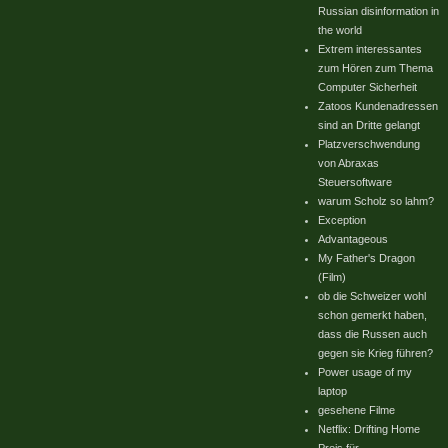
Russian disinformation in
the world
Extrem interessantes
zum Hören zum Thema
Computer Sicherheit
Zatoos Kundenadressen
sind an Dritte gelangt
Platzverschwendung
von Abraxas
Steuersoftware
warum Scholz so lahm?
Exception
Advantageous
My Father's Dragon
(Film)
ob die Schweizer wohl
schon gemerkt haben,
dass die Russen auch
gegen sie Krieg führen?
Power usage of my
laptop
gesehene Filme
Netflix: Drifting Home