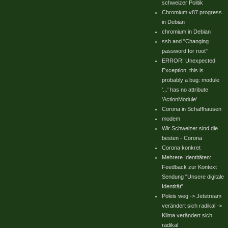
schweizer Politik
Chromium v87 progress
in Debian
chromium in Debian
ssh and "Changing
password for root"
ERROR! Unexpected
Exception, this is
probably a bug: module
'...' has no attribute
'ActionModule'
Corona in Schaffhausen
modem
Wir Schweizer sind die
besten - Corona
Corona konkret
Mehrere Identitäten:
Feedback zur Kontext
Sendung "Unsere digitale
Identität"
Poleis weg -> Jetstream
verändert sich radikal ->
Klima verändert sich
radikal