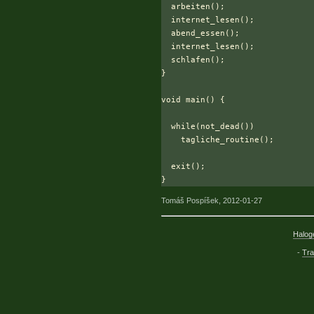
  arbeiten();

  internet_lesen();

  abend_essen();

  internet_lesen();

  schlafen();

}

void main() {

  while(not_dead())

    tagliche_routine();

  exit();

Tomáš Pospíšek, 2012-01-27
Halog
-
Tr