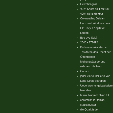
Helveticagold
"OK" Knopf bei FritzBox
4004 nicht klickbar
Co-installing Debian
Linux and Windows on a
HP Envy 17 cg1xxx
Laptop
Bye bye Salt?
2048 - 177692
Parlamentarier, die der
Taskforce das Recht der
Öffentlichen
Meinungsäusserung
nehmen möchten
Comics
jeder vierte Infizierte von
Long Covid betroffen
Ueberwachungskapitalism
beenden
hurra, Nähmaschine tut
chromium in Debian
stable/buster
die Qualität der