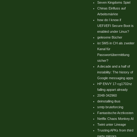
Seven Kingdoms Spiel
Chinas Einfluss auf
Arbeitsmärkte
how do I know if
UEFI/EFI Secure Boot is
enabled under Linux?
gelesene Bücher
ist SMS in CH als zweiter
Kanal für
Passwortübermittlung
sicher?
A decade and a half of
instability: The history of
Google messaging apps
HP ENVY 17-cg1702nz
falling appart already
2048-342960
deinstalling ibus
smtp bruteforcing
Fantastische Arztkosten
Netflix Chaos Monkey AI
Twint unter Lineage
Trusting APKs from third
party mirrors