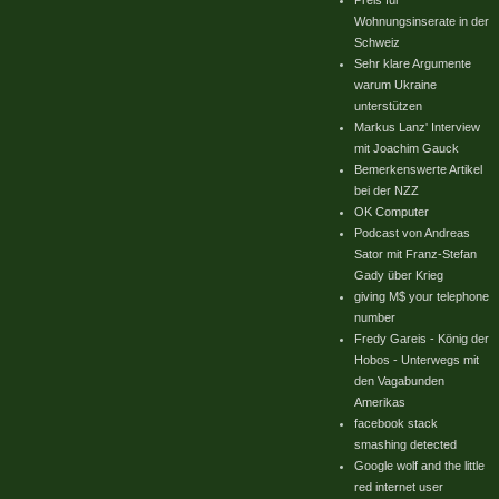
Preis für
Wohnungsinserate in der
Schweiz
Sehr klare Argumente
warum Ukraine
unterstützen
Markus Lanz' Interview
mit Joachim Gauck
Bemerkenswerte Artikel
bei der NZZ
OK Computer
Podcast von Andreas
Sator mit Franz-Stefan
Gady über Krieg
giving M$ your telephone
number
Fredy Gareis - König der
Hobos - Unterwegs mit
den Vagabunden
Amerikas
facebook stack
smashing detected
Google wolf and the little
red internet user