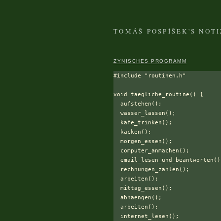
TOMÁŠ POSPÍŠEK'S NOT
ZYNISCHES PROGRAMM
#include "routinen.h"

void taegliche_routine() {

  aufstehen();

  wasser_lassen();

  kafe_trinken();

  kacken();

  morgen_essen();

  computer_anmachen();

  email_lesen_und_beantworten();
  rechnungen_zahlen();

  arbeiten();

  mittag_essen();

  abhaengen();

  arbeiten();

  internet_lesen();
