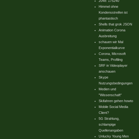
2048: 175240
Himmel ohne
Kondensstreifen ist
phantastisch
Shells that grok JSON
Animation Corona
Ausbreitung
schauen wir Mal
Exponentialkurve
Corona, Microsoft
Teams, Profiling
SRF in Videoplayer
anschauen
Skype
Nutzungsbedingungen
Medien und
"Wissenschaft"
Skifahren gehen howto
Mobile Social Media
Client?
5G Strahlung,
schlampige
Quellenangaben
Unlucky Young Men