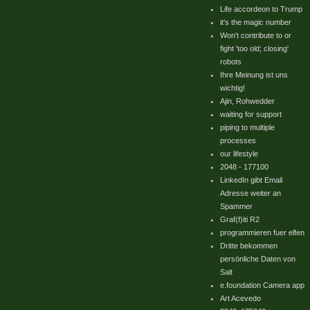
Life accordeon to Trump
it's the magic number
Won't contribute to or
fight 'too old; closing'
robots
Ihre Meinung ist uns
wichtig!
Ajin, Rohwedder
waiting for support
piping to multiple
processes
our lifestyle
2048 - 177100
LinkedIn gibt Email
Adresse weiter an
Spammer
Graf(f)iti R2
programmieren fuer elfen
Dritte bekommen
persönliche Daten von
Salt
e.foundation Camera app
Art Acevedo