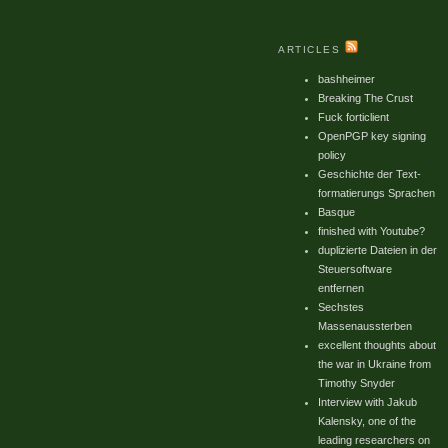
ARTICLES
bashheimer
Breaking The Crust
Fuck forticlient
OpenPGP key signing
policy
Geschichte der Text-
formatierungs Sprachen
Basque
finished with Youtube?
duplizierte Dateien in der
Steuersoftware
entfernen
Sechstes
Massenaussterben
excellent thoughts about
the war in Ukraine from
Timothy Snyder
Interview with Jakub
Kalensky, one of the
leading researchers on